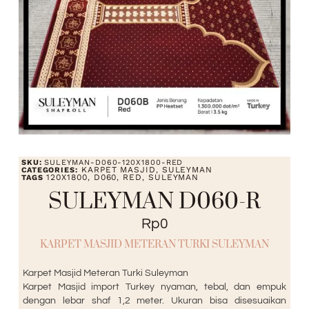
SKU:
SULEYMAN-D060-120X1800-RED
KARPET MASJID
SULEYMAN
CATEGORIES:
,
120X1800
D060
RED
SULEYMAN
TAGS
,
,
,
SULEYMAN D060-R
Rp
0
KARPET MASJID METERAN TURKI SULEYMAN
Karpet Masjid Meteran Turki Suleyman
Karpet Masjid import Turkey nyaman, tebal, dan empuk
dengan lebar shaf 1,2 meter. Ukuran bisa disesuaikan