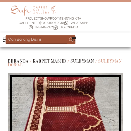
PROJECT
SHOWROOM
TENTANG KITA
CALL CENTER | 0813 8006 2030
WHATSAPP
INSTAGRAM
TOKOPEDIA
BERANDA
/
KARPET MASJID
/
SULEYMAN
/ SULEYMAN
D060-R