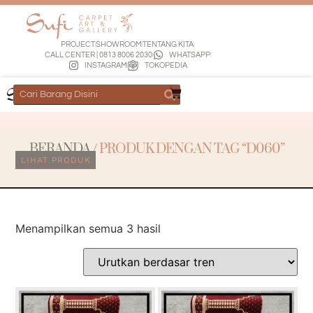
PROJECT
SHOWROOM
TENTANG KITA
CALL CENTER | 0813 8006 2030
WHATSAPP
INSTAGRAM
TOKOPEDIA
BERANDA
/ PRODUK DENGAN TAG “D060”
LIHAT PRODUK
Menampilkan semua 3 hasil