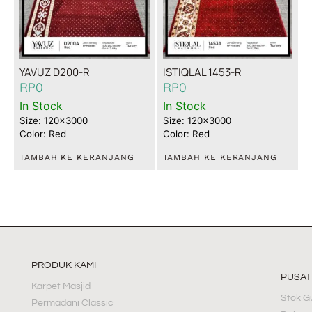
YAVUZ D200-R
ISTIQLAL 1453-R
RP
0
RP
0
In Stock
In Stock
Size: 120x3000
Size: 120x3000
Color: Red
Color: Red
TAMBAH KE KERANJANG
TAMBAH KE KERANJANG
PRODUK KAMI
PUSA
Karpet Masjid
Stok G
Permadani Classic