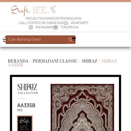
PROJECT
SHOWROOM
TENTANG KITA
CALL CENTER | 0813 8006 2030
WHATSAPP
INSTAGRAM
TOKOPEDIA
BERANDA
/
PERMADANI CLASSIC
/
SHIRAZ
/ SHIRAZ
AA335B