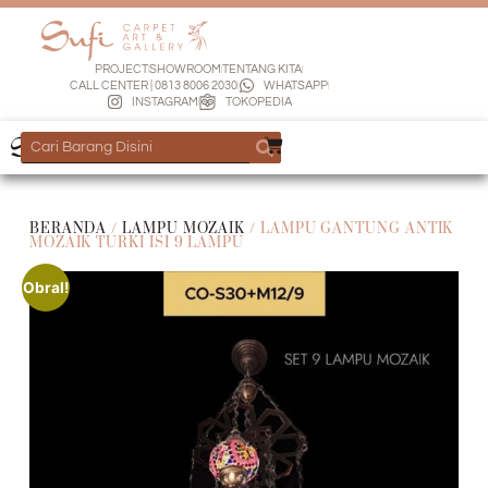
PROJECT
SHOWROOM
TENTANG KITA
CALL CENTER | 0813 8006 2030
WHATSAPP
INSTAGRAM
TOKOPEDIA
BERANDA
/
LAMPU MOZAIK
/ LAMPU GANTUNG ANTIK
MOZAIK TURKI ISI 9 LAMPU
Obral!