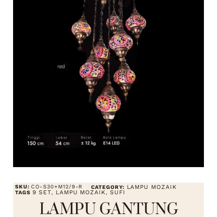
SKU:
CO-S30+M12/9-R
LAMPU MOZAIK
CATEGORY:
9 SET
LAMPU MOZAIK
SUFI
TAGS
,
,
LAMPU GANTUNG