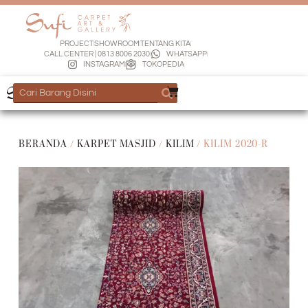
PROJECT
SHOWROOM
TENTANG KITA
CALL CENTER | 0813 8006 2030
WHATSAPP
INSTAGRAM
TOKOPEDIA
BERANDA
/
KARPET MASJID
/
KILIM
/ KILIM 2020-R