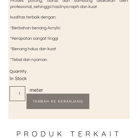
Proses potong, obras dan sambung dilakukan oleh
profesional, sehingga hasilnya rapih dan kuat.
kualitas terbaik dengan:
*Berbahan benang Acrylic
*Kerapatan sangat tinggi
*Benang halus dan kuat
*Tebal dan nyaman
Quantity
In Stock
meter
TAMBAH KE KERANJANG
PRODUK TERKAIT