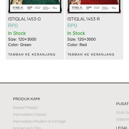
ISTIQLAL 1453-G
ISTIQLAL 1453-R
RP
0
RP
0
In Stock
In Stock
Size: 120x3000
Size: 120x3000
Color: Green
Color: Red
TAMBAH KE KERANJANG
TAMBAH KE KERANJANG
PRODUK KAMI
PUSA
Karpet Masjid
Stok G
Permadani Classic
Dalama
Permadani Modern & Vintage
LEGAL
Karpet Anti Slip