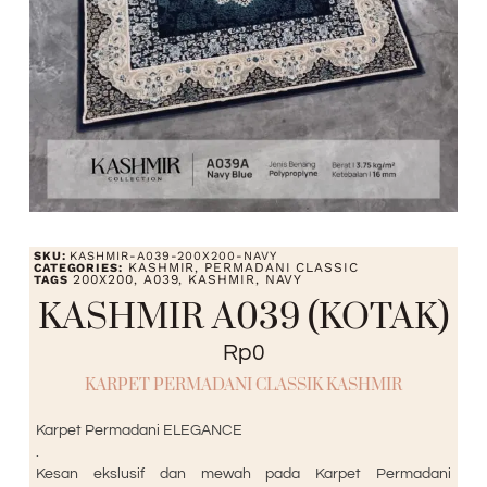
SKU:
KASHMIR-A039-200X200-NAVY
KASHMIR
PERMADANI CLASSIC
CATEGORIES:
,
200X200
A039
KASHMIR
NAVY
TAGS
,
,
,
KASHMIR A039 (KOTAK)
Rp
0
KARPET PERMADANI CLASSIK KASHMIR
Karpet Permadani ELEGANCE
.
Kesan ekslusif dan mewah pada Karpet Permadani