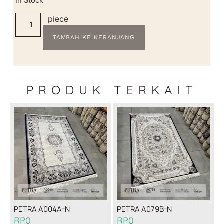
In Stock
piece
TAMBAH KE KERANJANG
PRODUK TERKAIT
PETRA A004A-N
PETRA A079B-N
RP
0
RP
0