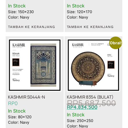
In Stock
In Stock
Size: 150x230
Size: 120x170
Color: Navy
Color: Navy
TAMBAH KE KERANJANG
TAMBAH KE KERANJANG
Obral!
KASHMIR S044A-N
KASHMIR 8354 (BULAT)
RP
5,687,500
RP
0
RP
4,834,500
In Stock
In Stock
Size: 80x120
Size: 250x250
Color: Navy
Color: Navy