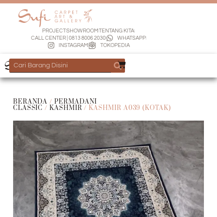
PROJECT
SHOWROOM
TENTANG KITA
CALL CENTER | 0813 8006 2030
WHATSAPP
INSTAGRAM
TOKOPEDIA
BERANDA
/
PERMADANI
CLASSIC
/
KASHMIR
/ KASHMIR A039 (KOTAK)