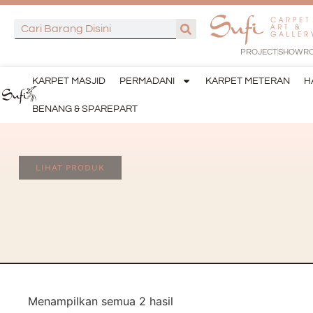
PROJECT
SHOWR
KARPET MASJID
PERMADANI
KARPET METERAN
H
BENANG & SPAREPART
LIHAT PRODUK
Menampilkan semua 2 hasil