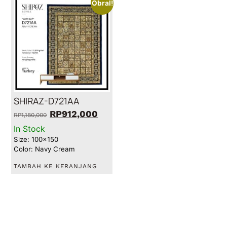
Obral!
SHIRAZ-D721AA
RP
912,000
RP
1,180,000
In Stock
Size: 100x150
Color: Navy Cream
TAMBAH KE KERANJANG