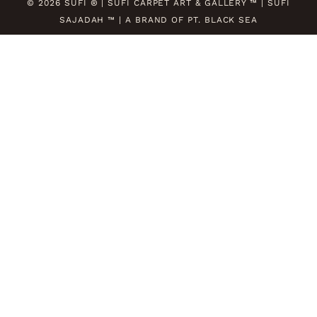
© 2026 SUFI ® | SUFI CARPET ART & GALLERY ™ | SUFI
SAJADAH ™ | A BRAND OF PT. BLACK SEA