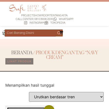
PROJECT
SHOWROOM
TENTANG KITA
CALL CENTER | 0813 8006 2030
WHATSAPP
INSTAGRAM
TOKOPEDIA
BERANDA
/ PRODUK DENGAN TAG “NAVY
CREAM”
LIHAT PRODUK
Menampilkan hasil tunggal