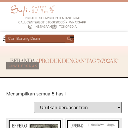
PROJECT
SHOWROOM
TENTANG KITA
CALL CENTER | 0813 8006 2030
WHATSAPP
INSTAGRAM
TOKOPEDIA
BERANDA
/ PRODUK DENGAN TAG “A792AK”
LIHAT PRODUK
Menampilkan semua 5 hasil