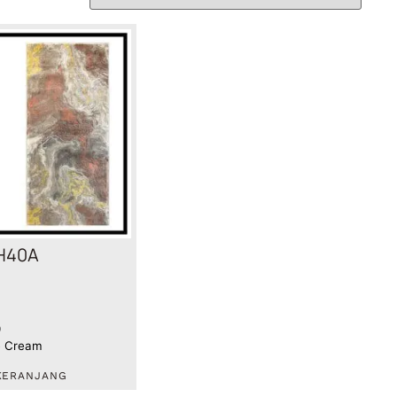
H40A
0
ge Cream
KERANJANG