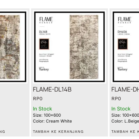
FLAME-DL14B
FLAME-D
RP
0
RP
0
In Stock
In Stock
Size: 100x600
Size: 100x60
Color: Cream White
Color: L.Bei
NG
TAMBAH KE KERANJANG
TAMBAH KE 