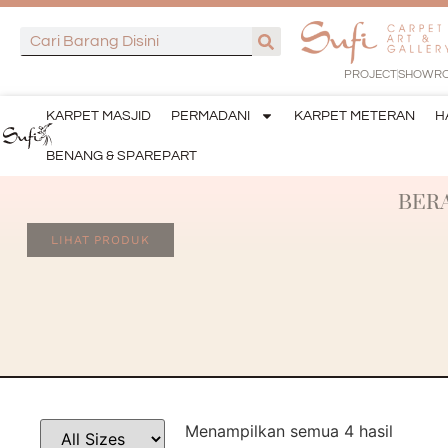
PROJECT
SHOWR
KARPET MASJID
PERMADANI
KARPET METERAN
H
BENANG & SPAREPART
BER
LIHAT PRODUK
Menampilkan semua 4 hasil