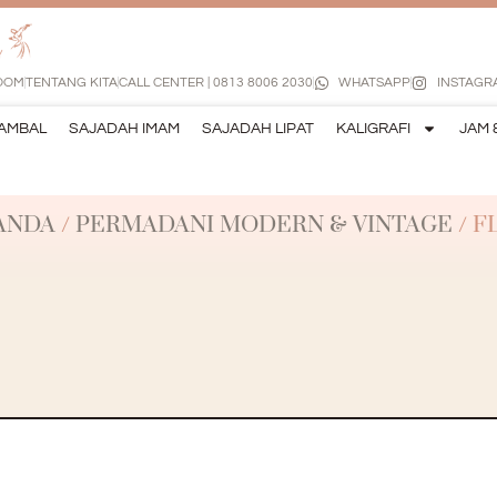
OOM
TENTANG KITA
CALL CENTER | 0813 8006 2030
WHATSAPP
INSTAGR
AMBAL
SAJADAH IMAM
SAJADAH LIPAT
KALIGRAFI
JAM 
ANDA
/
PERMADANI MODERN & VINTAGE
/ F