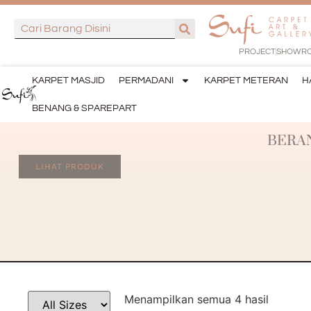
PROJECT
SHOWR
KARPET MASJID
PERMADANI
KARPET METERAN
H
BENANG & SPAREPART
BERA
LIHAT PRODUK
Menampilkan semua 4 hasil