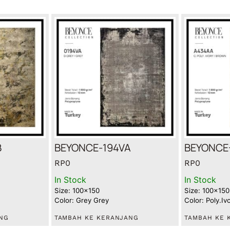
B
BEYONCE-194VA
BEYONCE
RP
0
RP
0
In Stock
In Stock
Size: 100x150
Size: 100x150
Color: Grey Grey
Color: Poly.I
NG
TAMBAH KE KERANJANG
TAMBAH KE 