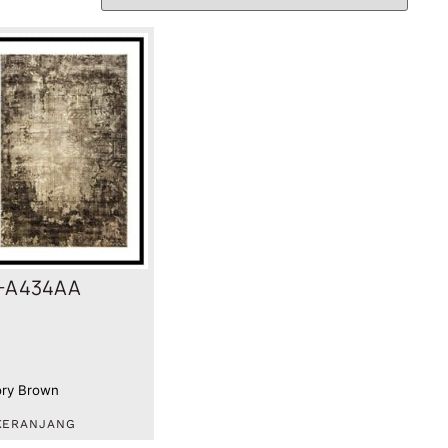
-A434AA
vory Brown
KERANJANG