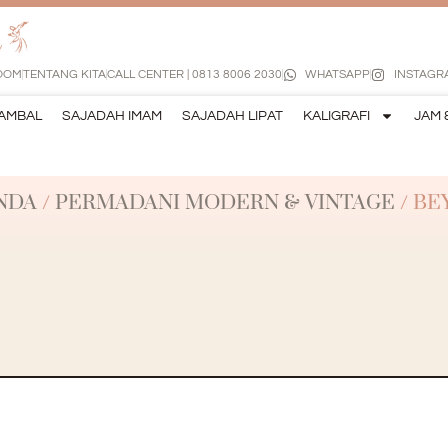
OOM
TENTANG KITA
CALL CENTER | 0813 8006 2030
WHATSAPP
INSTAGR
AMBAL
SAJADAH IMAM
SAJADAH LIPAT
KALIGRAFI
JAM 
NDA
/
PERMADANI MODERN & VINTAGE
/ BE