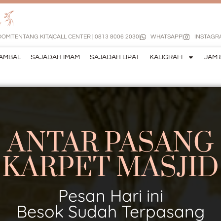
OOM
TENTANG KITA
CALL CENTER | 0813 8006 2030
WHATSAPP
INSTAGR
AMBAL
SAJADAH IMAM
SAJADAH LIPAT
KALIGRAFI
JAM 
ANTAR PASANG
KARPET MASJID
Pesan Hari ini
Besok Sudah Terpasang