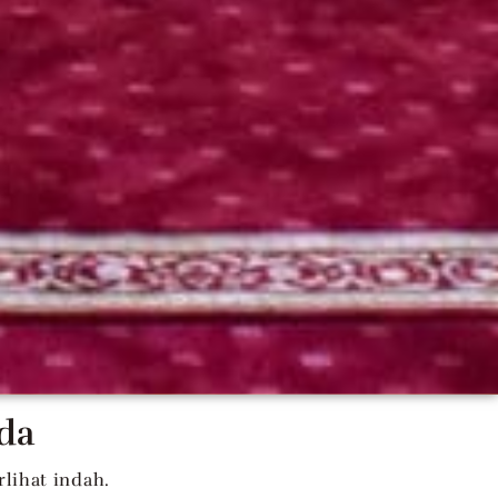
da
lihat indah.