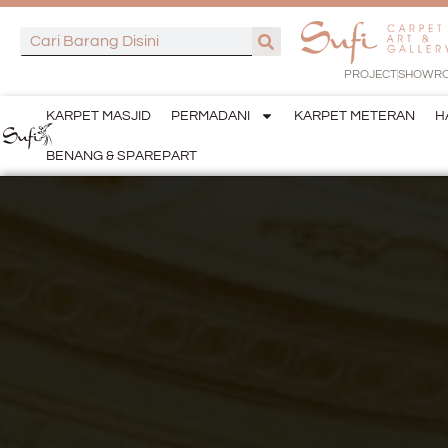
PROJECT
SHOWR
KARPET MASJID
PERMADANI
KARPET METERAN
H
BENANG & SPAREPART